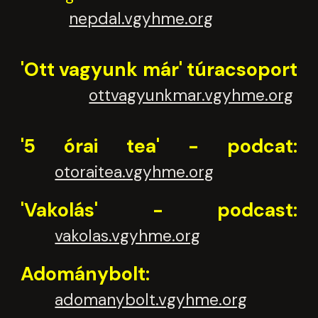
nepdal.vgyhme.org
'Ott vagyunk már' túracsoport
ottvagyunkmar.vgyhme.org
'5 órai tea' - podcat:
otoraitea.vgyhme.org
'Vakolás' - podcast:
vakolas.vgyhme.org
Adománybolt:
adomanybolt.vgyhme.org