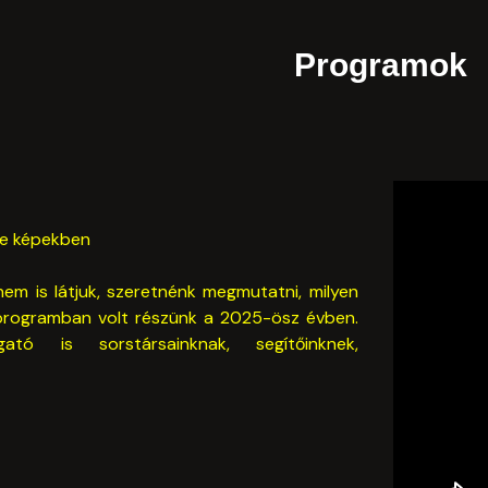
Programok
te képekben
m is látjuk, szeretnénk megmutatni, milyen
programban volt részünk a 2025-ösz évben.
gató is sorstársainknak, segítőinknek,