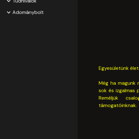
Tudnivalók
Adománybolt
Egyesületünk éle
Még ha magunk ne
sok és izgalmas 
Reméljük csalo
támogatóinknak.