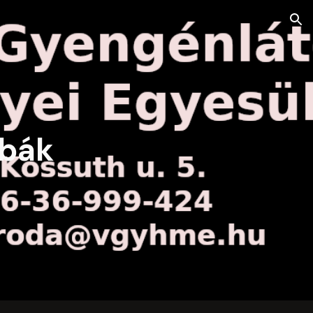
ion
obák